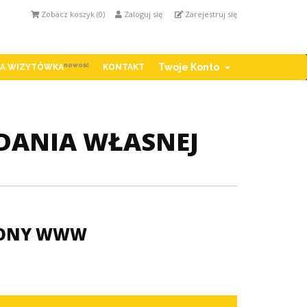
Zobacz koszyk (
0
)
Zaloguj się
Zarejestruj się
nowość
Twoje Konto
A WIZYTÓWKA
KONTAKT
ADANIA WŁASNEJ
TRONY WWW